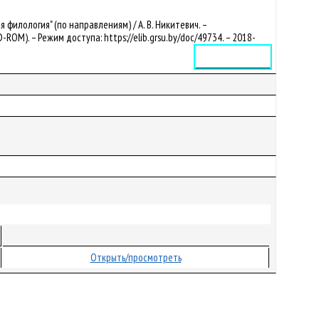
филология" (по направлениям) / А. В. Никитевич. –
CD-ROM). – Режим доступа: https://elib.grsu.by/doc/49734. – 2018-
Электронное издание
Открыть/просмотреть