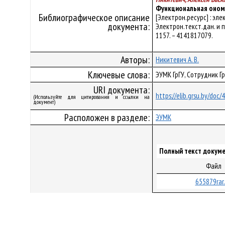
Функциональная оном
Библиографическое описание
[Электрон.ресурс] : эл
документа:
Электрон.текст.дан. и пр
1157. – 4141817079.
Авторы:
Никитевич А. В.
Ключевые слова:
ЭУМК ГрГУ, Сотрудник Г
URI документа:
https://elib.grsu.by/doc
(Используйте для цитирования и ссылки на
документ)
Расположен в разделе:
ЭУМК
Полный текст докуме
Файл
655879rar.