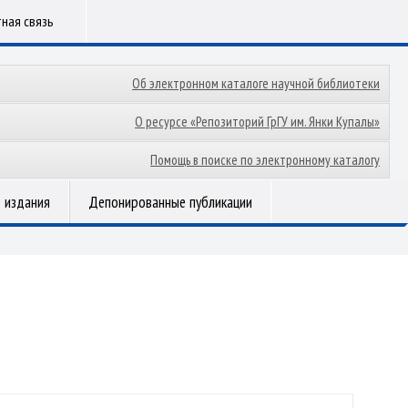
ная связь
Об электронном каталоге научной библиотеки
О ресурсе «Репозиторий ГрГУ им. Янки Купалы»
Помощь в поиске по электронному каталогу
 издания
Депонированные публикации