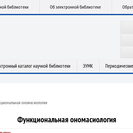
чной библиотеки
Об электронной библиотеке
Обрат
ктронный каталог научной библиотеки
ЭУМК
Периодические
циональная ономасиология
Функциональная ономасиология
льевич