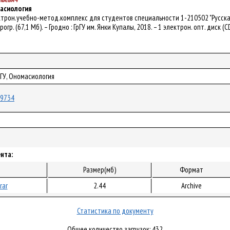
асиология
ектрон.учебно-метод.комплекс для студентов специальности 1-210502 "Русская 
огр. (67,1 Мб). – Гродно : ГрГУ им. Янки Купалы, 2018. – 1 электрон. опт. диск (
рГУ, Ономасиология
/49734
нта:
Размер(мб)
Формат
rar
2.44
Archive
Статистика по документу
Общее количество загрузок: 432