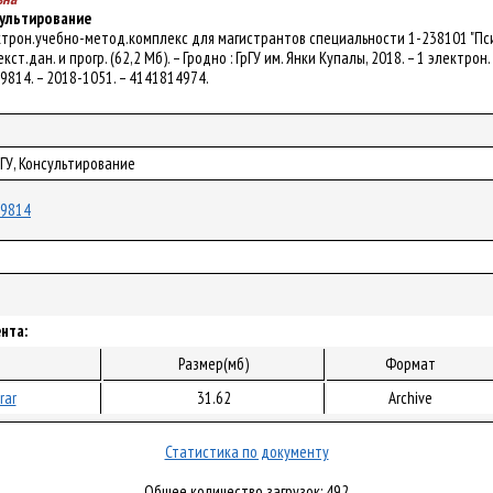
сультирование
ектрон.учебно-метод.комплекс для магистрантов специальности 1-238101 "Пси
ст.дан. и прогр. (62,2 Мб). – Гродно : ГрГУ им. Янки Купалы, 2018. – 1 электрон
/49814. – 2018-1051. – 4141814974.
рГУ, Консультирование
/49814
нта:
Размер(мб)
Формат
rar
31.62
Archive
Статистика по документу
Общее количество загрузок: 492