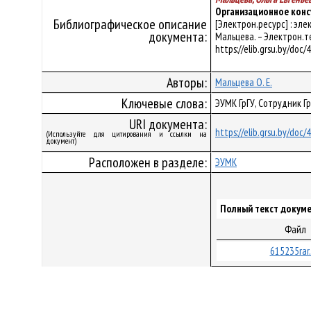
Организационное кон
Библиографическое описание
[Электрон.ресурс] : эл
документа:
Мальцева. – Электрон.тек
https://elib.grsu.by/doc
Авторы:
Мальцева О. Е.
Ключевые слова:
ЭУМК ГрГУ, Сотрудник Г
URI документа:
https://elib.grsu.by/doc
(Используйте для цитирования и ссылки на
документ)
Расположен в разделе:
ЭУМК
Полный текст докуме
Файл
615235rar.