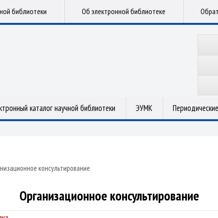
чной библиотеки
Об электронной библиотеке
Обрат
ктронный каталог научной библиотеки
ЭУМК
Периодические
низационное консультирование
Организационное консультирование
вна