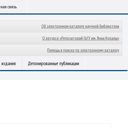
ная связь
Об электронном каталоге научной библиотеки
О ресурсе «Репозиторий ГрГУ им. Янки Купалы»
Помощь в поиске по электронному каталогу
 издания
Депонированные публикации