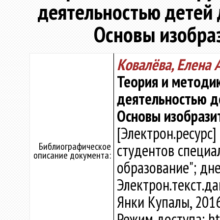
деятельностью детей д
Основы изобраз
Ковалёва, Елена 
Теория и методи
деятельностью де
Основы изобразит
[Электрон.ресурс]
Библиографическое
студентов специа
описание документа:
образование"; дне
Электрон.текст.дан
Янки Купалы, 2016
Режим доступа: htt