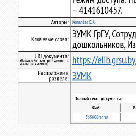
– 4141610457.
Авторы:
Ковалёва Е. А.
ЭУМК ГрГУ, Сотруд
Ключевые слова:
дошкольников, Из
URI документа:
https://elib.grsu.
(Используйте для цитирования и
ссылки на документ)
Расположен в
ЭУМК
разделе:
Полный текст документа:
Файл
Р
565606rar.rar