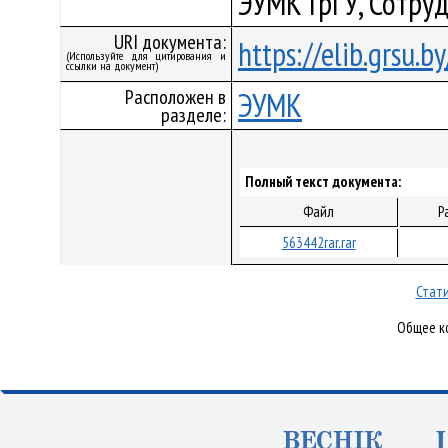
ЭУМК ГрГУ, Сотру
URI документа:
https://elib.grsu.
(Используйте для цитирования и
ссылки на документ)
Расположен в
ЭУМК
разделе:
Полный текст документа:
Файл
Р
563442rar.rar
Стати
Общее ко