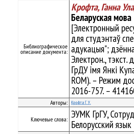
Крофта, Ганна Ул
Беларуская мова
[Электронный ресу
для студэнтаў сп
Библиографическое
адукацыя"; дзённа
описание документа:
Электрон., тэкст. 
ГрДУ імя Янкі Купа
ROM). – Режим дост
2016-757. – 4141
Авторы:
Крофта Г. У.
ЭУМК ГрГУ, Сотруд
Ключевые слова:
Белорусский язык