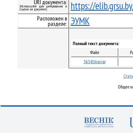
URI документа:
https://elib.grsu.
(Используйте для цитирования и
ссылки на документ)
Расположен в
ЭУМК
разделе:
Полный текст документа:
Файл
Р
563416rar.rar
Стати
Общее ко