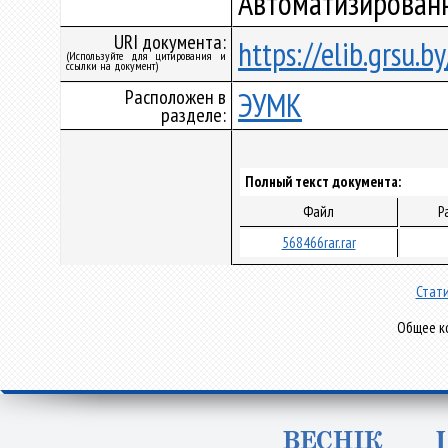
Автоматизирован
URI документа:
https://elib.grsu.
(Используйте для цитирования и
ссылки на документ)
Расположен в
ЭУМК
разделе:
Полный текст документа:
Файл
Р
568466rar.rar
Стати
Общее ко