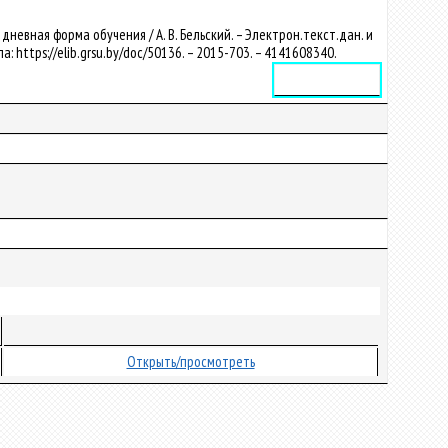
евная форма обучения / А. В. Бельский. – Электрон.текст.дан. и
па: https://elib.grsu.by/doc/50136. – 2015-703. – 4141608340.
Электронное издание
Открыть/просмотреть