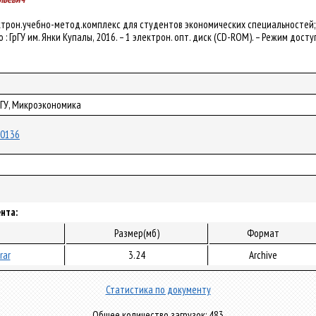
ектрон.учебно-метод.комплекс для студентов экономических специальностей; дн
но : ГрГУ им. Янки Купалы, 2016. – 1 электрон. опт. диск (CD-ROM). – Режим досту
рГУ, Микроэкономика
/50136
нта:
Размер(мб)
Формат
rar
3.24
Archive
Статистика по документу
Общее количество загрузок: 483