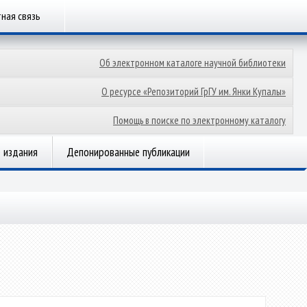
ная связь
Об электронном каталоге научной библиотеки
О ресурсе «Репозиторий ГрГУ им. Янки Купалы»
Помощь в поиске по электронному каталогу
 издания
Депонированные публикации