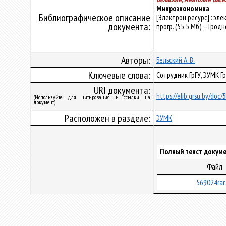
Микроэкономика
Библиографическое описание
[Электрон.ресурс] : эл
документа:
прогр. (55,5 Мб). – Грод
Авторы:
Бельский А. В.
Ключевые слова:
Сотрудник ГрГУ, ЭУМК Г
URI документа:
https://elib.grsu.by/doc
(Используйте для цитирования и ссылки на
документ)
Расположен в разделе:
ЭУМК
Полный текст докуме
Файл
569024rar.