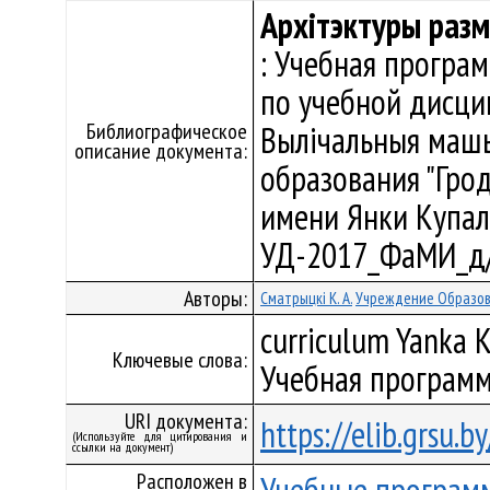
Архітэктуры раз
: Учебная програ
по учебной дисци
Библиографическое
Вылічальныя машы
описание документа:
образования "Гро
имени Янки Купалы"
УД-2017_ФаМИ_д/
Авторы:
Сматрыцкі К. А.
Учреждение Образова
curriculum Yanka K
Ключевые слова:
Учебная программ
URI документа:
https://elib.grsu.
(Используйте для цитирования и
ссылки на документ)
Расположен в