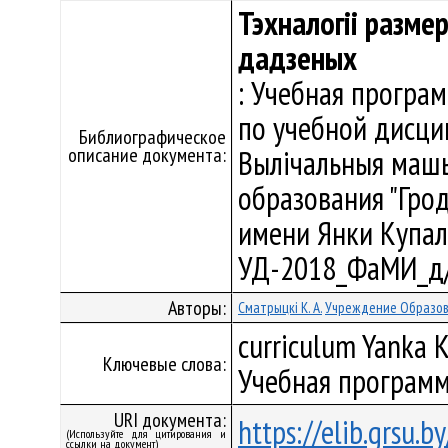
Тэхналогіі разме
дадзеных
: Учебная програ
по учебной дисци
Библиографическое
описание документа:
Вылічальныя машы
образования "Гро
имени Янки Купалы"
УД-2018_ФаМИ_д/
Авторы:
Сматрыцкі К. А.
Учреждение Образова
curriculum Yanka K
Ключевые слова:
Учебная программ
URI документа:
https://elib.grsu.
(Используйте для цитирования и
ссылки на документ)