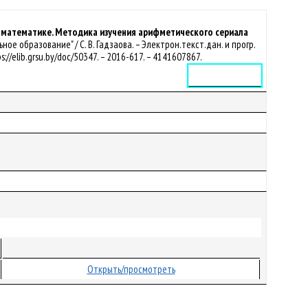
я математике. Методика изучения арифметического сериала
е образование" / С. В. Гадзаова. – Электрон.текст.дан. и прогр.
s://elib.grsu.by/doc/50347. – 2016-617. – 4141607867.
Электронное издание
Открыть/просмотреть