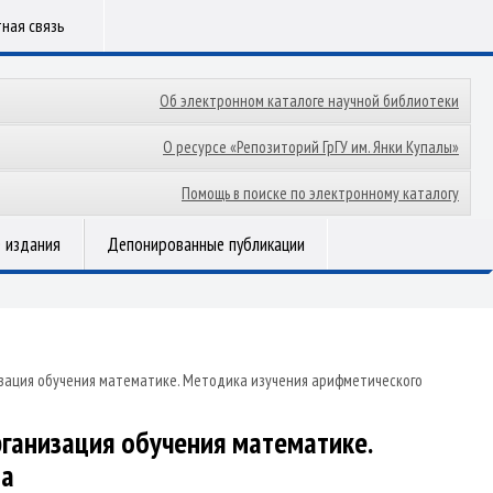
ная связь
Об электронном каталоге научной библиотеки
О ресурсе «Репозиторий ГрГУ им. Янки Купалы»
Помощь в поиске по электронному каталогу
 издания
Депонированные публикации
изация обучения математике. Методика изучения арифметического
рганизация обучения математике.
ла