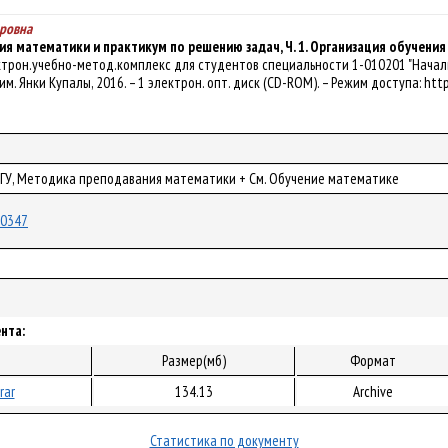
оровна
я математики и практикум по решению задач, Ч. 1. Организация обучени
ктрон.учебно-метод.комплекс для студентов специальности 1-010201 "Начально
У им. Янки Купалы, 2016. – 1 электрон. опт. диск (CD-ROM). – Режим доступа: http
ГрГУ, Методика преподавания математики + См. Обучение математике
/50347
нта:
Размер(мб)
Формат
rar
134.13
Archive
Статистика по документу