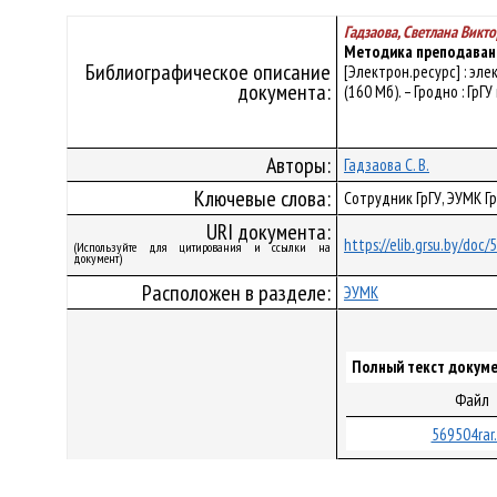
Гадзаова, Светлана Викт
Методика преподавани
Библиографическое описание
[Электрон.ресурс] : эле
документа:
(160 Мб). – Гродно : ГрГ
Авторы:
Гадзаова С. В.
Ключевые слова:
Сотрудник ГрГУ, ЭУМК 
URI документа:
https://elib.grsu.by/doc
(Используйте для цитирования и ссылки на
документ)
Расположен в разделе:
ЭУМК
Полный текст докуме
Файл
569504rar.