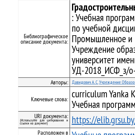
Градостроительн
: Учебная програ
по учебной дисци
Библиографическое
Промышленное и г
описание документа:
Учреждение образ
университет имени 
УД-2018_ИСФ_з/о
Авторы:
Давидович А. С.
Учреждение Образов
curriculum Yanka K
Ключевые слова:
Учебная программ
URI документа:
https://elib.grsu.
(Используйте для цитирования и
ссылки на документ)
Расположен в