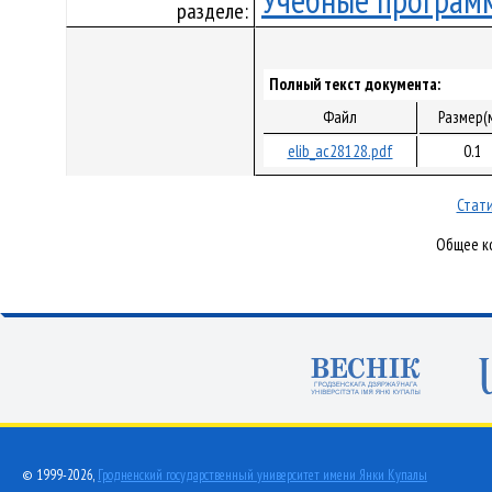
Учебные програм
разделе:
Полный текст документа:
Файл
Размер(
elib_ac28128.pdf
0.1
Стати
Общее ко
© 1999-2026,
Гродненский государственный университет имени Янки Купалы