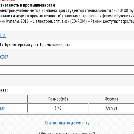
 отчетность в промышленности
 электрон.учебно-метод.комплекс для студентов специальности 1-250108 "Бу
 анализ и аудит в промышленности"), заочная сокращённая форма обучения / Л. С.
 Янки Купалы, 2016. – 1 электрон. опт. диск (CD-ROM). – Режим доступа: https://e
. А.
рГУ, Бухгалтерский учет, Промышленность
/50387
нта:
Размер(мб)
Формат
rar
3.42
Archive
Статистика по документу
Общее количество загрузок: 470