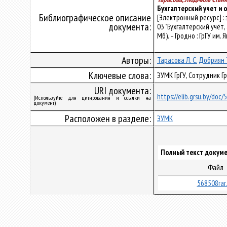
Бухгалтерский учет и
Библиографическое описание
[Электронный ресурс] :
документа:
03 "Бухгалтерский учёт,
Мб). – Гродно : ГрГУ им.
Авторы:
Тарасова Л. С.
Добриян Т
Ключевые слова:
ЭУМК ГрГУ, Сотрудник Г
URI документа:
https://elib.grsu.by/doc
(Используйте для цитирования и ссылки на
документ)
Расположен в разделе:
ЭУМК
Полный текст докуме
Файл
568508rar.