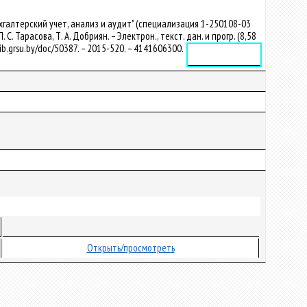
хгалтерский учет, анализ и аудит" (специализация 1-250108-03
 Тарасова, Т. А. Добриян. – Электрон., текст. дан. и прогр. (8,58
lib.grsu.by/doc/50387. – 2015-520. – 4141606300.
Электронное издание
Открыть/просмотреть