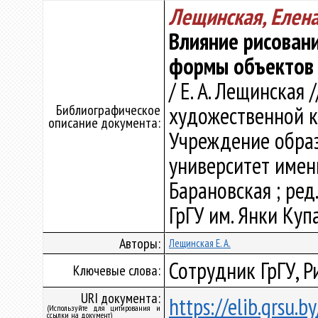
Лещинская, Елен
Влияние рисован
формы объектов 
/ Е. А. Лещинская
Библиографическое
художественной куль
описание документа:
Учреждение образ
университет имени 
Барановская ; ред. 
ГрГУ им. Янки Купа
Авторы:
Лещинская Е. А.
Сотрудник ГрГУ, Р
Ключевые слова:
URI документа:
https://elib.grsu.
(Используйте для цитирования и
ссылки на документ)