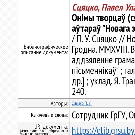
Сцяцко, Павел Ул
Онімы творцаў (с
аўтараў "Новага 
/ П. У. Сцяцко // 
Библиографическое
Гродна. ММXVIII. 
описание документа:
аддзяленне грама
пісьменнікаў" ; гал
др.] ; уклад. Я. Тр
240.
Авторы:
Сцяцко П. У.
Сотрудник ГрГУ, О
Ключевые слова:
URI документа:
https://elib.grsu.
(Используйте для цитирования и
ссылки на документ)