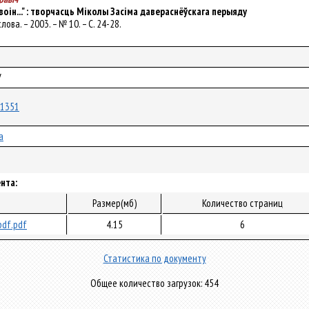
 воін..." : творчасць Міколы Засіма давераснёўскага перыяду
слова. – 2003. – № 10. – С. 24-28.
У
/51351
а
нта:
Размер(мб)
Количество страниц
df.pdf
4.15
6
Статистика по документу
Общее количество загрузок: 454