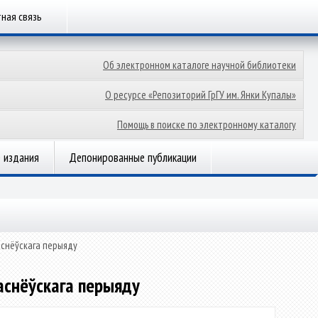
ная связь
Об электронном каталоге научной библиотеки
О ресурсе «Репозиторий ГрГУ им. Янки Купалы»
Помощь в поиске по электронному каталогу
 издания
Депонированные публикации
раснёўскага перыяду
раснёўскага перыяду