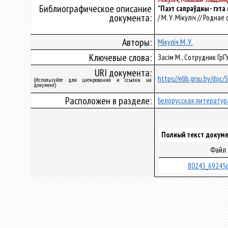
Библиографическое описание
"Паэт сапраўдны - гэта
документа:
/ М. У. Мікуліч // Роднае 
Авторы:
Мікуліч М. У.
Ключевые слова:
Засім М., Сотрудник ГрГ
URI документа:
https://elib.grsu.by/doc
(Используйте для цитирования и ссылки на
документ)
Расположен в разделе:
Белорусская литератур
Полный текст докуме
Файл
80243_69245p