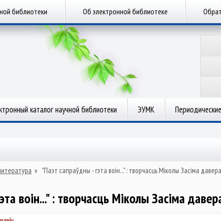
чной библиотеки
Об электронной библиотеке
Обрат
ктронный каталог научной библиотеки
ЭУМК
Периодические
литература
»
"Паэт сапраўдны - гэта воін..." : творчасць Міколы Засіма даве
гэта воін..." : творчасць Міколы Засіма даве
равіч