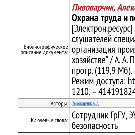
Пивоварчик, Алек
Охрана труда и 
[Электрон.ресурс]
слушателей специ
Библиографическое
организация про
описание документа:
хозяйстве" / А. А.
прогр. (119,9 Мб).
Режим доступа: htt
1210. – 41419182
Авторы:
Пивоварчик А. А.
Сотрудник ГрГУ, Э
Ключевые слова:
безопасность