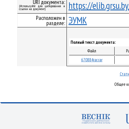
URI документа:
https://elib.grsu.
(Используйте для цитирования и
ссылки на документ)
Расположен в
ЭУМК
разделе:
Полный текст документа:
Файл
Р
670884rar.rar
Стати
Общее ко