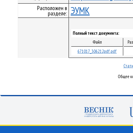
Расположен в
ЭУМК
разделе:
Полный текст документа:
Файл
Ра
671017_306212pdf.pdf
Стати
Общее ко