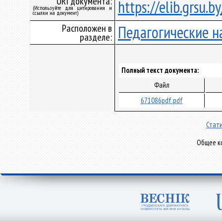
URI документа:
https://elib.grsu.
(Используйте для цитирования и
ссылки на документ)
Расположен в
Педагогические н
разделе:
Полный текст документа:
Файл
671086pdf.pdf
Стати
Общее ко