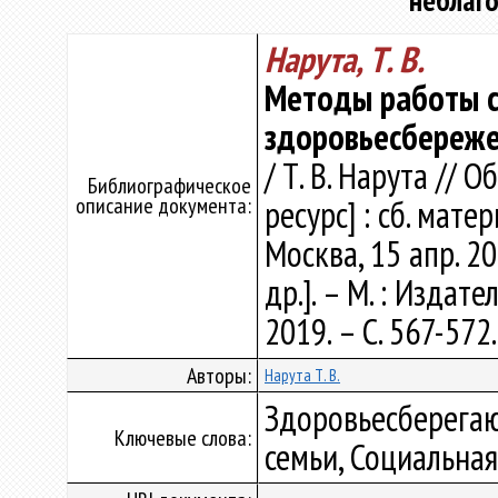
неблаг
Нарута, Т. В.
Методы работы с
здоровьесбереже
/ Т. В. Нарута //
Библиографическое
описание документа:
ресурс] : сб. мате
Москва, 15 апр. 20
др.]. – М. : Издат
2019. – С. 567-572
Авторы:
Нарута Т. В.
Здоровьесберегаю
Ключевые слова:
семьи, Социальна