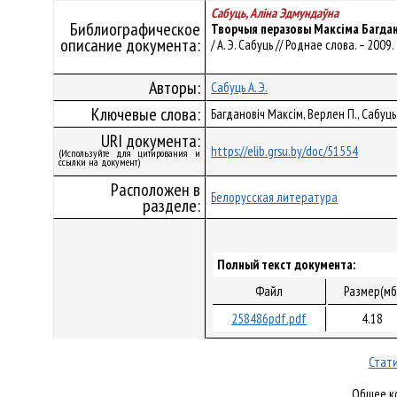
Сабуць, Аліна Эдмундаўна
Библиографическое
Творчыя перазовы Максіма Багдан
описание документа:
/ А. Э. Сабуць // Роднае слова. – 2009. 
Авторы:
Сабуць А. Э.
Ключевые слова:
Багдановіч Максім, Верлен П., Сабуць
URI документа:
https://elib.grsu.by/doc/51554
(Используйте для цитирования и
ссылки на документ)
Расположен в
Белорусская литература
разделе:
Полный текст документа:
Файл
Размер(мб
258486pdf.pdf
4.18
Стати
Общее ко