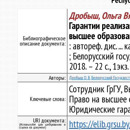
Респу
Дробыш, Ольга В
Гарантии реализа
высшее образова
Библиографическое
описание документа:
: автореф. дис. ...
; Белорусский гос
2018. – 22 с., 1экз
Авторы:
Дробыш О. В.
Белорусский Государс
Сотрудник ГрГУ, 
Право на высшее о
Ключевые слова:
Юридические гара
URI документа:
https://elib.grsu.
(Используйте для цитирования и
ссылки на документ)