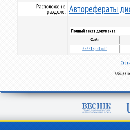
Расположен в
Авторефераты ди
разделе:
Полный текст документа:
Файл
656514pdf.pdf
Стати
Общее ко