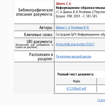
Щикно, С. А.
Информационно-образовательный 
Библиографическое
/ С. А. Щикно, В. И. Резяпкин // Пер
описание документа:
Гродно : ГГАУ, 2019. – С. 383-385.
Авторы:
Щикно С. А.
Резяпкин В. И.
Ключевые слова:
Сотрудник ГрГУ, Информационно-об
URI документа:
https://elib.grsu.by/doc/51617
(Используйте для цитирования и
ссылки на документ)
Расположен в
Педагогика высшей школы
разделе:
Полный текст документа:
Файл
672298pdf.pdf
Стати