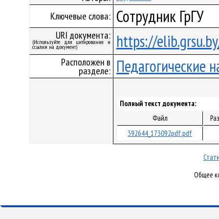
Сотрудник ГрГУ
Ключевые слова:
URI документа:
https://elib.grsu.
(Используйте для цитирования и
ссылки на документ)
Расположен в
Педагогические н
разделе:
Полный текст документа:
Файл
Ра
392644_173092pdf.pdf
Стати
Общее ко