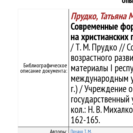
опы
Прудко, Татьяна 
Современные фор
на христианских 
/ Т. М. Прудко //
возрастного разви
Библиографическое
материалы I респ
описание документа:
международным уч
г.) / Учреждение 
государственный 
кол.: Н. В. Михалко
162-165.
Авторы:
Прудко Т. М.