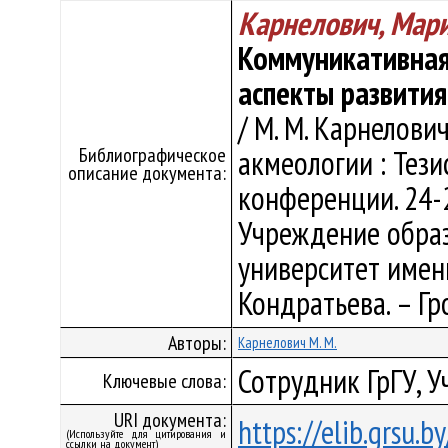
Карнелович, Мар
Коммуникативная
аспекты развития
/ М. М. Карнелов
Библиографическое
акмеологии : Тез
описание документа:
конференции. 24-2
Учреждение образ
университет имени 
Кондратьева. – Гро
Авторы:
Карнелович М. М.
Сотрудник ГрГУ, У
Ключевые слова:
URI документа:
https://elib.grsu.
(Используйте для цитирования и
ссылки на документ)