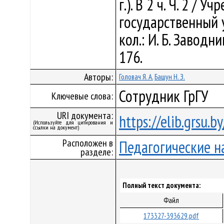
г.). В 2 ч. Ч. 2 /
государственный 
кол.: И. Б. Заводни
176.
Авторы:
Головач Я. А.
Башун Н. З.
Сотрудник ГрГУ
Ключевые слова:
URI документа:
https://elib.grsu.
(Используйте для цитирования и
ссылки на документ)
Расположен в
Педагогические н
разделе:
Полный текст документа:
Файл
173327-393629.pdf