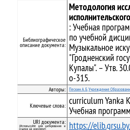
Методология исс
исполнительского
: Учебная програ
по учебной дисци
Библиографическое
описание документа:
Музыкальное иску
"Гродненский гос
Купалы". – Утв. 3
о-315.
Авторы:
Пескин А. Б.
Учреждение Образования
curriculum Yanka K
Ключевые слова:
Учебная программ
URI документа:
https://elib.grsu.
(Используйте для цитирования и
ссылки на документ)