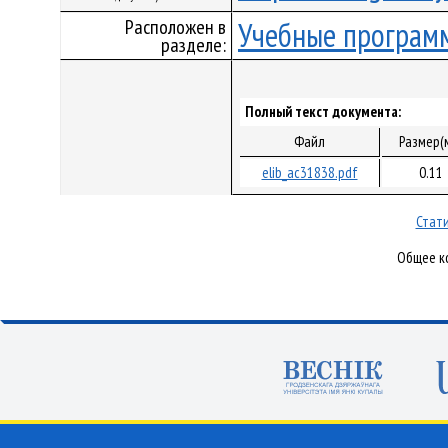
Расположен в
Учебные програм
разделе:
Полный текст документа:
Файл
Размер(
elib_ac31838.pdf
0.11
Стати
Общее ко