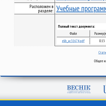
Расположен в
Учебные програм
разделе:
Полный текст документа:
Файл
Размер(
elib_ac31674.pdf
0.13
Стати
Общее ко