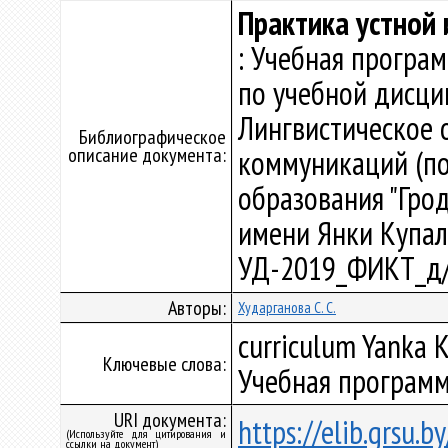
Практика устной 
: Учебная програ
по учебной дисци
Лингвистическое 
Библиографическое
описание документа:
коммуникаций (по
образования "Гро
имени Янки Купалы"
УД-2019_ФИКТ_д/
Авторы:
Хударганова С. С.
curriculum Yanka K
Ключевые слова:
Учебная программ
URI документа:
https://elib.grsu.
(Используйте для цитирования и
ссылки на документ)