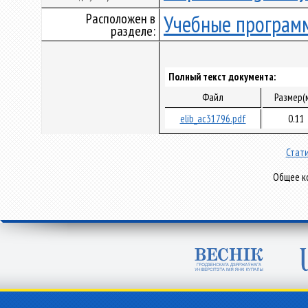
Расположен в
Учебные програм
разделе:
Полный текст документа:
Файл
Размер(
elib_ac31796.pdf
0.11
Стати
Общее ко