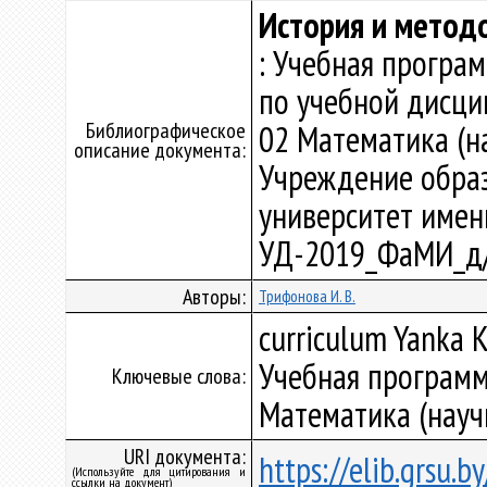
История и метод
: Учебная програ
по учебной дисци
Библиографическое
02 Математика (на
описание документа:
Учреждение образ
университет имени 
УД-2019_ФаМИ_д/
Авторы:
Трифонова И. В.
curriculum Yanka K
Учебная программ
Ключевые слова:
Математика (науч
URI документа:
https://elib.grsu.
(Используйте для цитирования и
ссылки на документ)