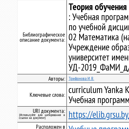
Теория обучения 
: Учебная програ
по учебной дисци
Библиографическое
02 Математика (на
описание документа:
Учреждение образ
университет имени 
УД-2019_ФаМИ_д/
Авторы:
Трифонова И. В.
curriculum Yanka K
Ключевые слова:
Учебная программ
URI документа:
https://elib.grsu.
(Используйте для цитирования и
ссылки на документ)
Расположен в