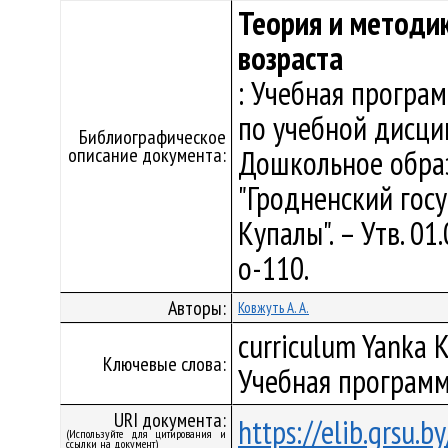
Теория и методи
возраста
: Учебная програ
по учебной дисци
Библиографическое
описание документа:
Дошкольное обра
"Гродненский гос
Купалы". – Утв. 01
о-110.
Авторы:
Ковжуть А. А.
curriculum Yanka K
Ключевые слова:
Учебная программ
URI документа:
https://elib.grsu.
(Используйте для цитирования и
ссылки на документ)