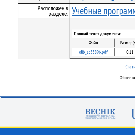
Расположен в
Учебные програм
разделе:
Полный текст документа:
Файл
Размер(
elib_ac33896.pdf
0.11
Стати
Общее ко