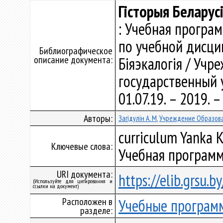
Гісторыя Беларус
: Учебная програ
по учебной дисци
Библиографическое
описание документа:
Бiяэкалогiя / Уч
государственный у
01.07.19. – 2019.
Авторы:
Загідулін А. М.
Учреждение Образова
curriculum Yanka K
Ключевые слова:
Учебная программ
URI документа:
https://elib.grsu.
(Используйте для цитирования и
ссылки на документ)
Расположен в
Учебные програм
разделе: