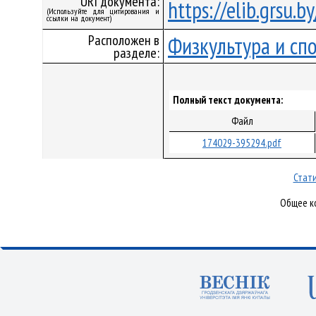
URI документа:
https://elib.grsu.
(Используйте для цитирования и
ссылки на документ)
Расположен в
Физкультура и сп
разделе:
Полный текст документа:
Файл
174029-395294.pdf
Стати
Общее ко