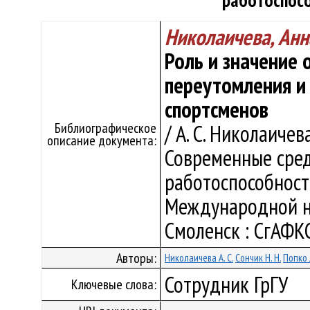
работоспос
Николаичева, Анн
Роль и значение 
переутомления и
спортсменов
Библиографическое
/ А. С. Николаичева
описание документа:
Современные сре
работоспособност
Международной н
Смоленск : СгАФКСТ
Авторы:
Николаичева А. С.
Сончик Н. Н.
Попко 
Сотрудник ГрГУ
Ключевые слова: