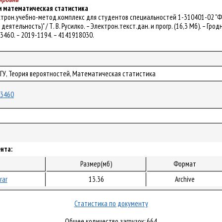
и математическая статистика
ектрон.учебно-метод.комплекс для студентов специальностей 1-310401-02 "Ф
еятельность)" / Т. В. Русилко. – Электрон.текст.дан. и прогр. (16,3 Мб). – Грод
/53460. – 2019-1194. – 4141918030.
рГУ, Теория вероятностей, Математическая статистика
/53460
нта:
Размер(мб)
Формат
rar
13.36
Archive
Статистика по документу
Общее количество загрузок: 664