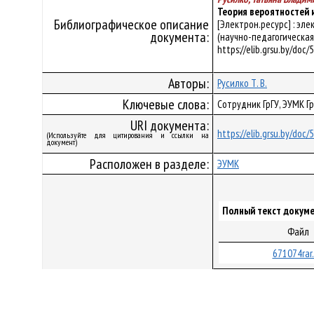
Теория вероятностей 
Библиографическое описание
[Электрон.ресурс] : эл
документа:
(научно-педагогическая д
https://elib.grsu.by/doc
Авторы:
Русилко Т. В.
Ключевые слова:
Сотрудник ГрГУ, ЭУМК Г
URI документа:
https://elib.grsu.by/doc
(Используйте для цитирования и ссылки на
документ)
Расположен в разделе:
ЭУМК
Полный текст докуме
Файл
671074rar.