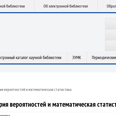
чной библиотеки
Об электронной библиотеке
Обрат
ктронный каталог научной библиотеки
ЭУМК
Периодические
ия вероятностей и математическая статистика
рия вероятностей и математическая статис
мировна