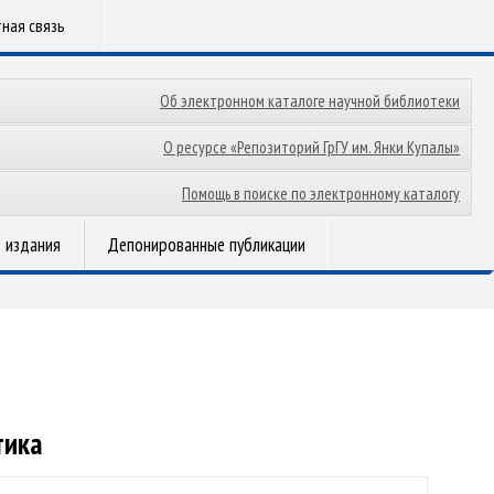
ная связь
Об электронном каталоге научной библиотеки
О ресурсе «Репозиторий ГрГУ им. Янки Купалы»
Помощь в поиске по электронному каталогу
 издания
Депонированные публикации
тика