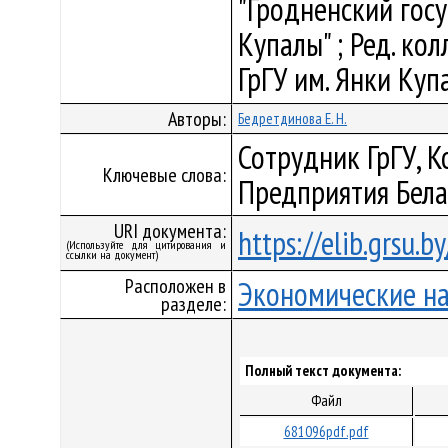
"Гродненский гос
Купалы" ; Ред. колл
ГрГУ им. Янки Купа
Авторы:
Бедретдинова Е. Н.
Сотрудник ГрГУ, 
Ключевые слова:
Предприятия Бела
URI документа:
https://elib.grsu.
(Используйте для цитирования и
ссылки на документ)
Расположен в
Экономические н
разделе:
Полный текст документа:
Файл
681096pdf.pdf