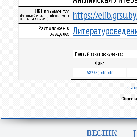
URI документа:
https://elib.grsu.
(Используйте для цитирования и
ссылки на документ)
Расположен в
Литературоведен
разделе:
Полный текст документа:
Файл
682389pdf.pdf
Стати
Общее ко