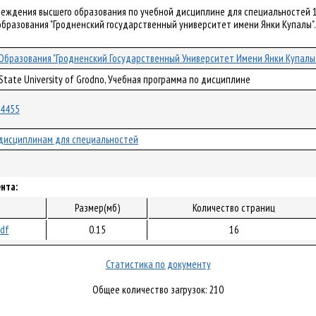
чреждения высшего образования по учебной дисциплине для специальностей 
бразования "Гродненский государственный университет имени Янки Купалы". – 
бразования "Гродненский Государственный Университет Имени Янки Купалы
 State University of Grodno, Учебная программа по дисциплине
/54455
дисциплинам для специальностей
нта:
Размер(мб)
Количество страниц
pdf
0.15
16
Статистика по документу
Общее количество загрузок: 210