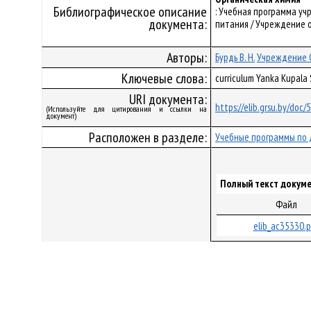
Библиографическое описание
: Учебная программа у
документа:
питания / Учреждение о
Авторы:
Бурдь В. Н.
Учреждение О
Ключевые слова:
curriculum Yanka Kupala
URI документа:
https://elib.grsu.by/doc
(Используйте для цитирования и ссылки на
документ)
Расположен в разделе:
Учебные программы по 
Полный текст докуме
Файл
elib_ac35330.