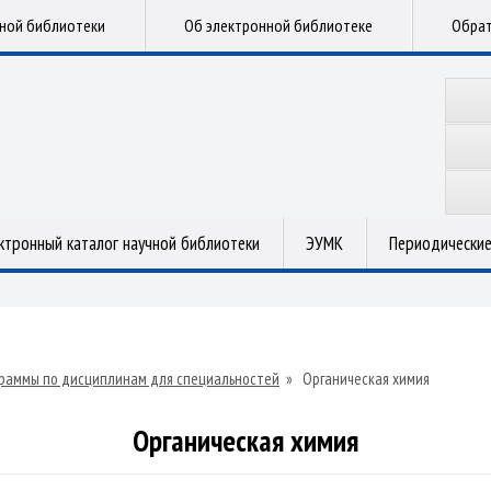
чной библиотеки
Об электронной библиотеке
Обрат
ктронный каталог научной библиотеки
ЭУМК
Периодические
раммы по дисциплинам для специальностей
»
Органическая химия
Органическая химия