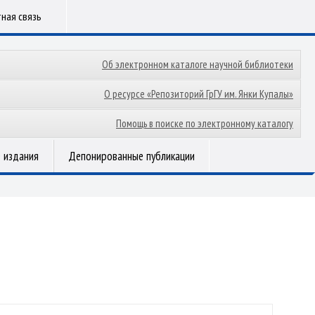
ная связь
Об электронном каталоге научной библиотеки
О ресурсе «Репозиторий ГрГУ им. Янки Купалы»
Помощь в поиске по электронному каталогу
 издания
Депонированные публикации