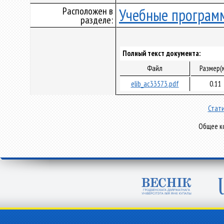
Расположен в
Учебные програм
разделе:
Полный текст документа:
Файл
Размер(
elib_ac33573.pdf
0.11
Стати
Общее ко