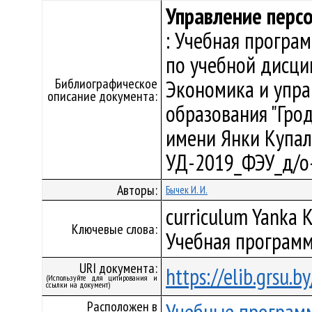
Управление перс
: Учебная програ
по учебной дисци
Библиографическое
Экономика и упра
описание документа:
образования "Гро
имени Янки Купалы"
УД-2019_ФЭУ_д/о
Авторы:
Бычек И. И.
curriculum Yanka K
Ключевые слова:
Учебная программ
URI документа:
https://elib.grsu.
(Используйте для цитирования и
ссылки на документ)
Расположен в