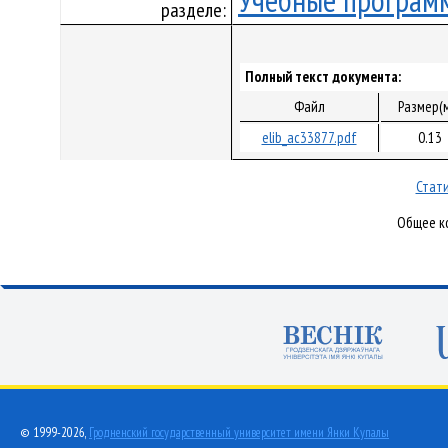
Учебные програм
разделе:
Полный текст документа:
Файл
Размер(
elib_ac33877.pdf
0.13
Стати
Общее ко
© 1999-2026,
Гродненский государственный университет имени Янки Купалы