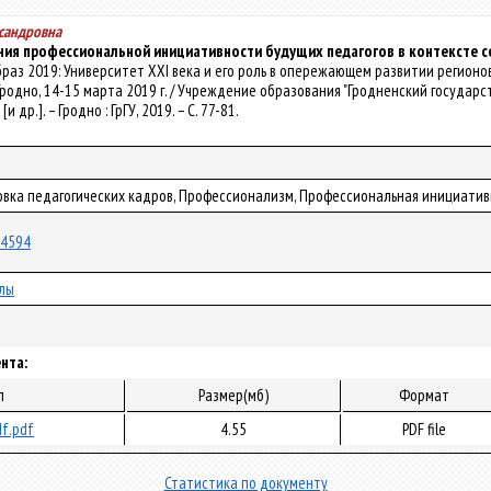
ксандровна
я профессиональной инициативности будущих педагогов в контексте 
оОбраз 2019: Университет XXI века и его роль в опережающем развитии регионо
Гродно, 14-15 марта 2019 г. / Учреждение образования "Гродненский государст
 [и др.]. – Гродно : ГрГУ, 2019. – С. 77-81.
товка педагогических кадров, Профессионализм, Профессиональная инициатив
/54594
лы
нта:
л
Размер(мб)
Формат
f.pdf
4.55
PDF file
Статистика по документу