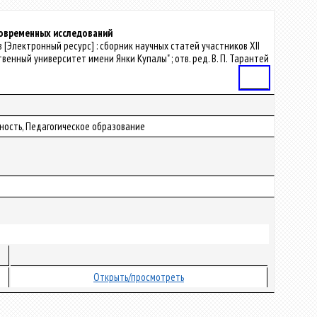
современных исследований
в [Электронный ресурс] : сборник научных статей участников ХII
венный университет имени Янки Купалы" ; отв. ред. В. П. Тарантей
Статья
ность, Педагогическое образование
Открыть/просмотреть