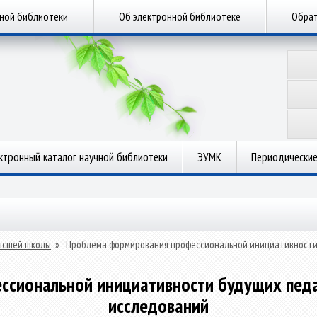
чной библиотеки
Об электронной библиотеке
Обрат
ктронный каталог научной библиотеки
ЭУМК
Периодические
ысшей школы
»
Проблема формирования профессиональной инициативности 
сиональной инициативности будущих педа
исследований