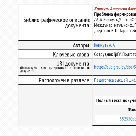
Ковжуть, Анастасия Але
Проблема формировани
Библиографическое описание
/ А. А. Ковжуть // Техн
документа:
Междунар. науч. конф., 
; ред. кол. В. П. Тарантей
Авторы:
Ковжуть А. А.
Ключевые слова:
Сотрудник ГрГУ, Подго
URI документа:
https://elib.grsu.by/doc
(Используйте для цитирования и ссылки на
документ)
Расположен в разделе:
Педагогика высшей шко
Полный текст докуме
Фай
682550pd