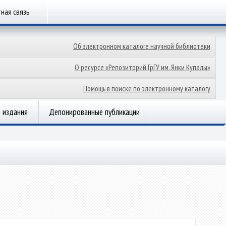
ная связь
Об электронном каталоге научной библиотеки
О ресурсе «Репозиторий ГрГУ им. Янки Купалы»
Помощь в поиске по электронному каталогу
 издания
Депонированные публикации