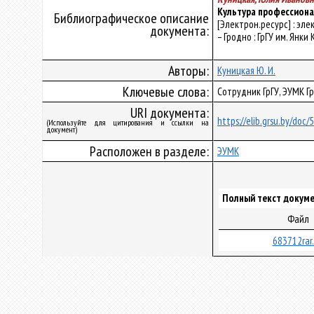
Культура профессиона
Библиографическое описание
[Электрон.ресурс] : эле
документа:
– Гродно : ГрГУ им. Янки
Авторы:
Куницкая Ю. И.
Ключевые слова:
Сотрудник ГрГУ, ЭУМК Г
URI документа:
https://elib.grsu.by/doc
(Используйте для цитирования и ссылки на
документ)
Расположен в разделе:
ЭУМК
Полный текст докуме
Файл
683712rar.