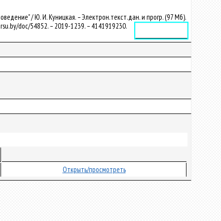
дение" / Ю. И. Куницкая. – Электрон.текст.дан. и прогр. (97 Мб).
.grsu.by/doc/54852. – 2019-1239. – 4141919230.
Электронное издание
Открыть/просмотреть