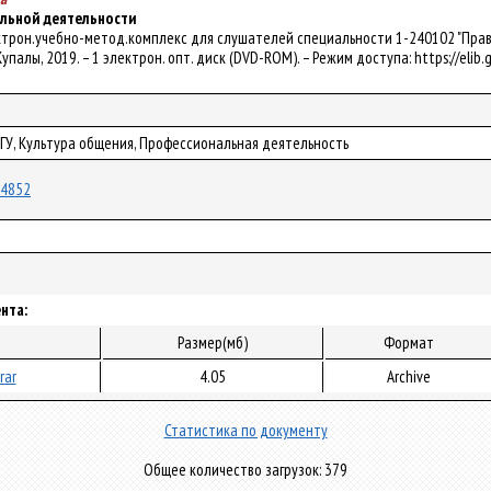
льной деятельности
ктрон.учебно-метод.комплекс для слушателей специальности 1-240102 "Правове
 Купалы, 2019. – 1 электрон. опт. диск (DVD-ROM). – Режим доступа: https://elib
рГУ, Культура общения, Профессиональная деятельность
/54852
нта:
Размер(мб)
Формат
rar
4.05
Archive
Статистика по документу
Общее количество загрузок: 379