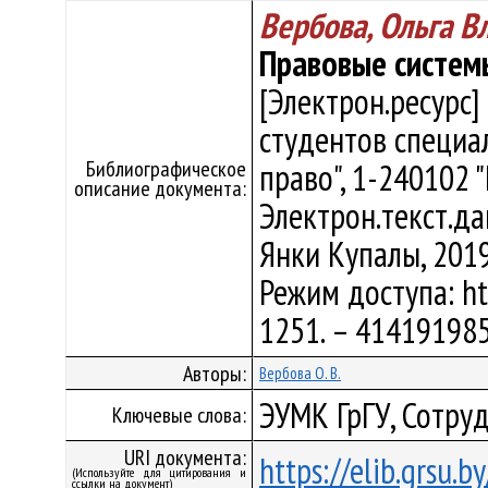
Вербова, Ольга 
Правовые систем
[Электрон.ресурс]
студентов специа
Библиографическое
право", 1-240102 "
описание документа:
Электрон.текст.дан
Янки Купалы, 2019
Режим доступа: htt
1251. – 41419198
Авторы:
Вербова О. В.
ЭУМК ГрГУ, Сотруд
Ключевые слова:
URI документа:
https://elib.grsu.
(Используйте для цитирования и
ссылки на документ)