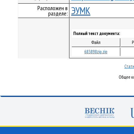
Расположен в
ЭУМК
разделе:
Полный текст документа:
Файл
Р
683898zip.zip
Стати
Общее ко