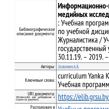
Информационно-
медийных иссле
: Учебная програ
Библиографическое
по учебной дисци
описание документа:
Журналистика / У
государственный у
30.11.19. – 2019.
Авторы:
Зезюлевич А. В.
curriculum Yanka K
Ключевые слова:
Учебная программ
URI документа:
https://elib.grsu.
(Используйте для цитирования и
ссылки на документ)
Расположен в