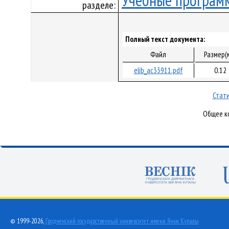
Учебные програм
разделе:
Полный текст документа:
Файл
Размер(
elib_ac33911.pdf
0.12
Стати
Общее ко
© 1999-2026,
Гродненский государственный университет имени Янки Купалы