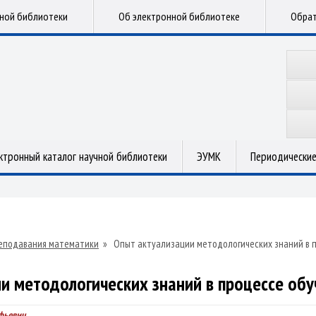
чной библиотеки
Об электронной библиотеке
Обрат
ктронный каталог научной библиотеки
ЭУМК
Периодические
еподавания математики
»
Опыт актуализации методологических знаний в 
и методологических знаний в процессе об
фьевич