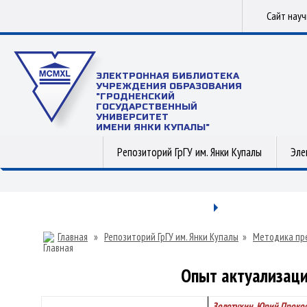
Сайт нау
ЭЛЕКТРОННАЯ БИБЛИОТЕКА
УЧРЕЖДЕНИЯ ОБРАЗОВАНИЯ
"ГРОДНЕНСКИЙ
ГОСУДАРСТВЕННЫЙ
УНИВЕРСИТЕТ
ИМЕНИ ЯНКИ КУПАЛЫ"
Репозиторий ГрГУ им. Янки Купалы
Эле
Главная
»
Репозиторий ГрГУ им. Янки Купалы
»
Методика пр
Опыт актуализаци
Золотухин, Юрий Проко