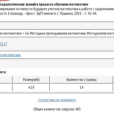
тодологических знаний в процессе обучения математике
ормирование готовности будущего учителя математики к работе с одаренными у
ол. Н. А. Каллаур. – Брест : БрГУ имени А. С. Пушкина, 2019. – С. 42-44.
ние математике + См. Методика преподавания математики, Методология мат
/55127
я математики
нта:
Размер(мб)
Количество страниц
4.19
14
Статистика по документу
Общее количество загрузок: 403