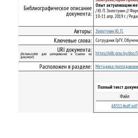
Опыт актуализации ме
Библиографическое описание
/ Ю. П. Золотухин // Ф
документа:
10-11 апр. 2019 г. / Редк
Авторы:
Золотухин Ю. П.
Ключевые слова:
Сотрудник ГрГУ, Обуче
URI документа:
https://elib.grsu.by/doc
(Используйте для цитирования и ссылки на
документ)
Расположен в разделе:
Методика преподавани
Полный текст докуме
Файл
685114pdf.pdf