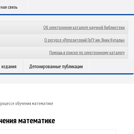
ная связь
Об электронном каталоге научной библиотеки
О ресурсе «Репозиторий ГрГУ им. Янки Купалы»
Помощь в поиске по электронному каталогу
 издания
Депонированные публикации
процессе обучения математике
учения математике