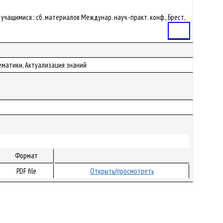
чащимися : сб. материалов Междунар. науч.-практ. конф., Брест,
Статья
ематики, Актуализация знаний
Формат
PDF file
Открыть/просмотреть