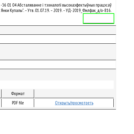
36 01 04 Абсталяванне і тэхналогіі высокаэфектыўных працэсаў
ки Купалы". – Утв. 01.07.19. – 2019. – УД-2019_Филфак_д/о-816.
Учебная программа
Формат
PDF file
Открыть/просмотреть