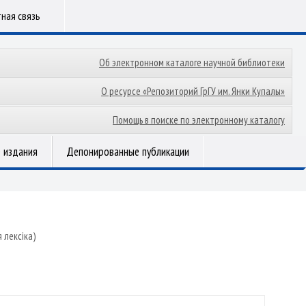
ная связь
Об электронном каталоге научной библиотеки
О ресурсе «Репозиторий ГрГУ им. Янки Купалы»
Помощь в поиске по электронному каталогу
 издания
Депонированные публикации
 лексіка)