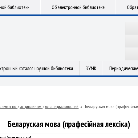
чной библиотеки
Об электронной библиотеке
Обрат
ктронный каталог научной библиотеки
ЭУМК
Периодические
раммы по дисциплинам для специальностей
»
Беларуская мова (прафесійная
Беларуская мова (прафесійная лексіка)
есійная лексіка)