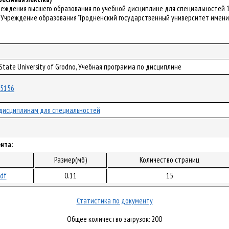
реждения высшего образования по учебной дисциплине для специальностей 1-
 Учреждение образования "Гродненский государственный университет имени Ян
 State University of Grodno, Учебная программа по дисциплине
/55156
дисциплинам для специальностей
нта:
Размер(мб)
Количество страниц
pdf
0.11
15
Статистика по документу
Общее количество загрузок: 200