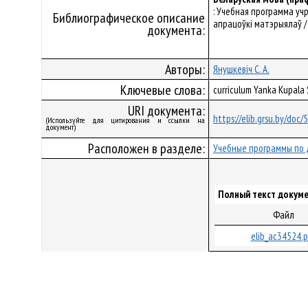
: Учебная программа уч
Библиографическое описание
апрацоўкі матэрыялаў /
документа:
Авторы:
Янушкевіч С. А.
Ключевые слова:
curriculum Yanka Kupala
URI документа:
https://elib.grsu.by/doc
(Используйте для цитирования и ссылки на
документ)
Расположен в разделе:
Учебные программы по 
Полный текст докуме
Файл
elib_ac34524.