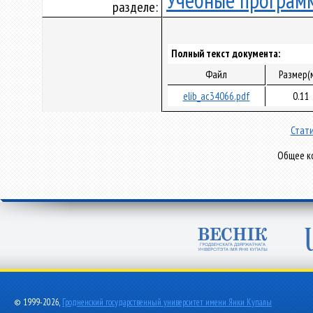
Учебные програм
разделе:
Полный текст документа:
Файл
Размер(
elib_ac34066.pdf
0.11
Стати
Общее ко
© 1999-2026,
Гродненский государственный университет имени Янки Купалы