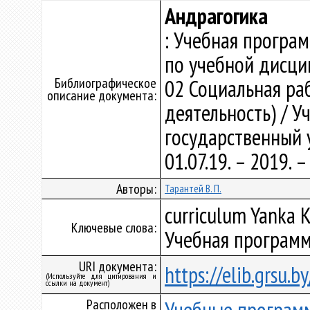
Андрагогика
: Учебная програ
по учебной дисци
Библиографическое
02 Социальная ра
описание документа:
деятельность) / 
государственный у
01.07.19. – 2019.
Авторы:
Тарантей В. П.
curriculum Yanka K
Ключевые слова:
Учебная программ
URI документа:
https://elib.grsu.
(Используйте для цитирования и
ссылки на документ)
Расположен в