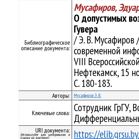
Мусафиров, Эдуа
О допустимых во
Гувера
/ Э. В. Мусафиров
Библиографическое
описание документа:
современной инфо
VIII Всероссийской
Нефтекамск, 15 но
С. 180-183.
Авторы:
Мусафиров Э. В.
Сотрудник ГрГУ, В
Ключевые слова:
Дифференциальны
URI документа:
https://elib.grsu.
(Используйте для цитирования и
ссылки на документ)