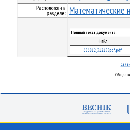
Расположен в
Математические 
разделе:
Полный текст документа:
Файл
686812_312155pdf.pdf
Стати
Общее ко