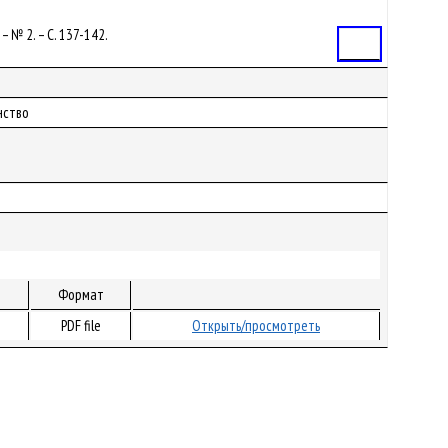
– № 2. – С. 137-142.
Статья
нство
Формат
PDF file
Открыть/просмотреть