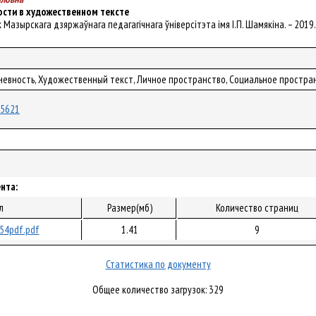
ости в художественном тексте
ік Мазырскага дзяржаўнага педагагічнага ўніверсітэта імя І.П. Шамякіна. – 2019. 
дневность, Художественный текст, Личное пространство, Социальное простра
/55621
нта:
л
Размер(мб)
Количество страниц
54pdf.pdf
1.41
9
Статистика по документу
Общее количество загрузок: 329