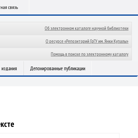
ная связь
Об электронном каталоге научной библиотеки
О ресурсе «Репозиторий ГрГУ им. Янки Купалы»
Помощь в поиске по электронному каталогу
 издания
Депонированные публикации
ексте