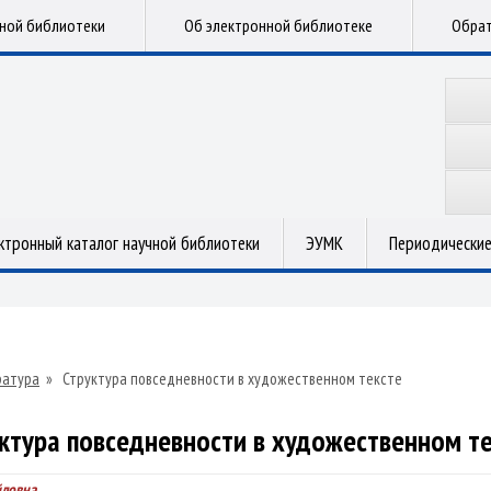
чной библиотеки
Об электронной библиотеке
Обрат
ктронный каталог научной библиотеки
ЭУМК
Периодические
ратура
»
Структура повседневности в художественном тексте
ктура повседневности в художественном т
йловна