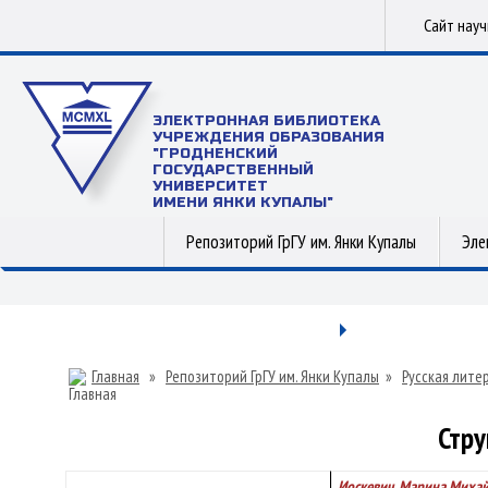
Сайт нау
ЭЛЕКТРОННАЯ БИБЛИОТЕКА
УЧРЕЖДЕНИЯ ОБРАЗОВАНИЯ
"ГРОДНЕНСКИЙ
ГОСУДАРСТВЕННЫЙ
УНИВЕРСИТЕТ
ИМЕНИ ЯНКИ КУПАЛЫ"
Репозиторий ГрГУ им. Янки Купалы
Эле
Главная
»
Репозиторий ГрГУ им. Янки Купалы
»
Русская лите
Стру
Иоскевич, Марина Миха