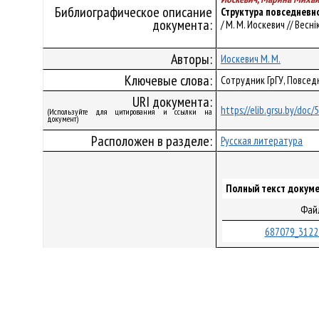
Библиографическое описание
Структура повседневн
документа:
/ М. М. Иоскевич // Весн
Авторы:
Иоскевич М. М.
Ключевые слова:
Сотрудник ГрГУ, Повсе
URI документа:
https://elib.grsu.by/doc
(Используйте для цитирования и ссылки на
документ)
Расположен в разделе:
Русская литература
Полный текст докуме
Фай
687079_3122