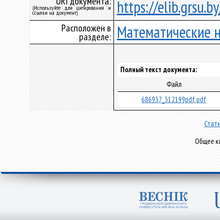
URI документа:
https://elib.grsu.
(Используйте для цитирования и
ссылки на документ)
Расположен в
Математические 
разделе:
Полный текст документа:
Файл
686937_312199pdf.pdf
Стати
Общее ко