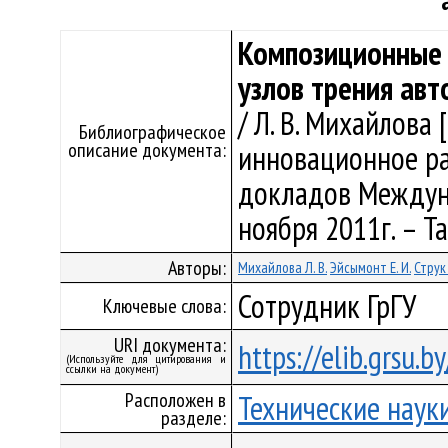
Композиционные
узлов трения ав
/ Л. В. Михайлова 
Библиографическое
описание документа:
инновационное раз
докладов Междунар
ноября 2011г. – Та
Авторы:
Михайлова Л. В.
Эйсымонт Е. И.
Струк 
Сотрудник ГрГУ
Ключевые слова:
URI документа:
https://elib.grsu.
(Используйте для цитирования и
ссылки на документ)
Расположен в
Технические наук
разделе: