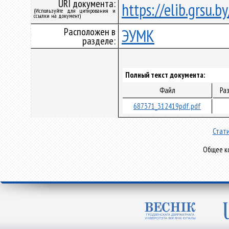
URI документа:
https://elib.grsu.
(Используйте для цитирования и
ссылки на документ)
Расположен в
ЭУМК
разделе:
Полный текст документа:
Файл
Ра
687371_312419pdf.pdf
Стати
Общее ко