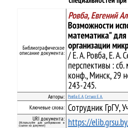
специальностей при
Ровба, Евгений А
Возможности исп
математика" для
организации мик
Библиографическое
описание документа:
/ Е. А. Ровба, Е. 
перспективы : сб.
конф., Минск, 29 н
243-245.
Авторы:
Ровба Е. А.
Сетько Е. А.
Сотрудник ГрГУ, 
Ключевые слова:
URI документа:
https://elib.grsu.
(Используйте для цитирования и
ссылки на документ)