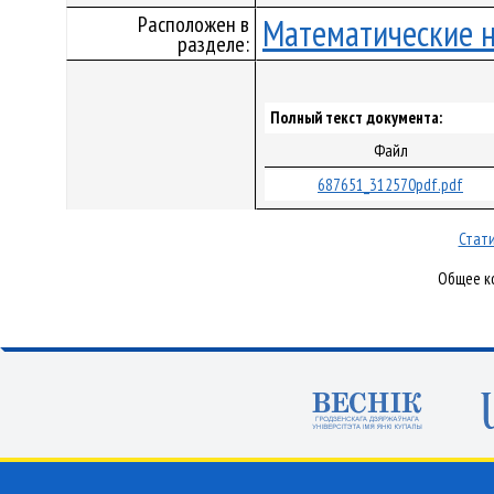
Расположен в
Математические 
разделе:
Полный текст документа:
Файл
687651_312570pdf.pdf
Стати
Общее ко